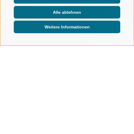
Altbewährte Rezepte, die besten
Zutaten und ehrliche Gastgeber
Alle ablehnen
– Hier wird der kleine und große
Hunger gestillt.
Weitere Informationen
ONLINE
TICKET-SHOP
BERGBAHNEN
AKTIV & GENUSS
KULINARIK
Herzlich und herzhaft - Einkehren
und genießen
HÜTTEN & ALMEN IN RATSCHINGS-
JAUFEN
Zahlreiche
Almen
, urige
Hütten
und
gemütliche